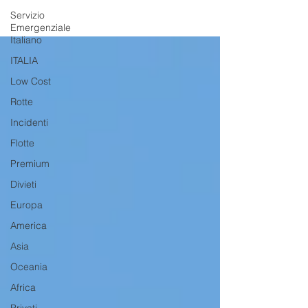
Servizio
Emergenziale
Italiano
ITALIA
Low Cost
Rotte
Incidenti
Flotte
Premium
Divieti
Europa
America
Asia
Oceania
Africa
Privati