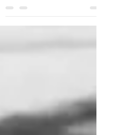
causa di indiscrezioni sempre più concrete
riguardanti una possibile operazione tra due dei
"Big Three" statunitensi. Se questo scenario
dovesse concretizzarsi, non saremmo di fronte a
una semplice transazione finanziaria, ma alla
nascita dell'entità aeronautica più imponente
della storia, capace di riscrivere le regole del
trasporto aereo globale attraverso la fusione
United-American Airlines . Un nuovo quadrante
transatlan