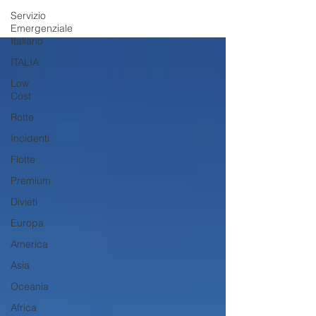
Servizio
Emergenziale
Italiano
ITALIA
Low
Cost
Rotte
Incidenti
Flotte
Premium
Divieti
Europa
America
Asia
Oceania
Africa