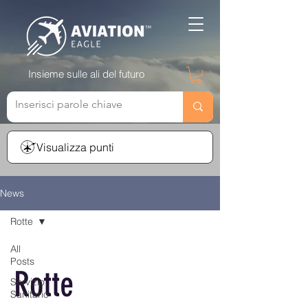
Insieme sulle ali del futuro
Visualizza punti
News
Rotte
All
Posts
Rotte
Servizio
Sanitario