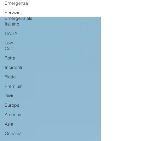
Emergenza
Servizio
Emergenziale
Italiano
ITALIA
Low
Cost
Rotte
Incidenti
Flotte
Premium
Divieti
Europa
America
Asia
Oceania