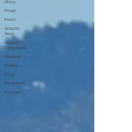
Africa
Privati
Premi
Acquisti
Aerei
Acquisti
Compagnie
Alleanze
Militare
Civile
Recensioni
Sviluppo