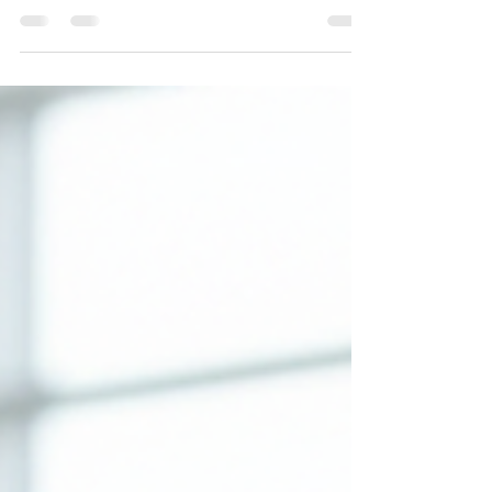
Nasce ETNA SKY, la compagnia punta ad
abbassare il Caro-Voli.