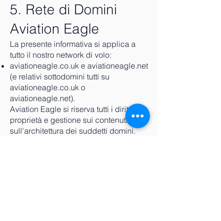
5. Rete di Domini
Aviation Eagle
La presente informativa si applica a
tutto il nostro network di volo:
aviationeagle.co.uk e aviationeagle.net
(e relativi sottodomini tutti su
aviationeagle.co.uk o
aviationeagle.net).
Aviation Eagle si riserva tutti i diritti di
proprietà e gestione sui contenuti e
sull'architettura dei suddetti domini.
6. Contatti e
Trasparenza
Per qualsiasi chiarimento riguardante
la vostra privacy o per esercitare i
vostri diritti, potete contattare il nostro
ufficio dedicato. Per garantire la vostra