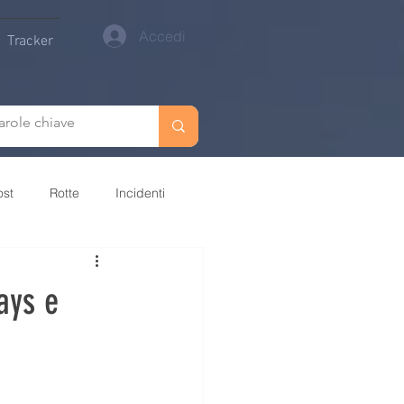
Accedi
Tracker
ost
Rotte
Incidenti
rivati
Premi
ays e
viluppo