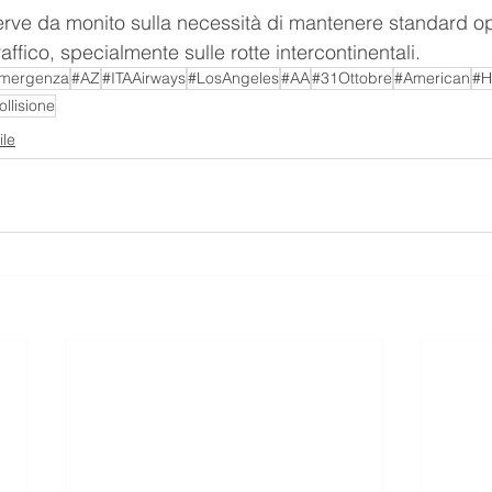
erve da monito sulla necessità di mantenere standard ope
raffico, specialmente sulle rotte intercontinentali.
mergenza
#AZ
#ITAAirways
#LosAngeles
#AA
#31Ottobre
#American
#H
llisione
ile