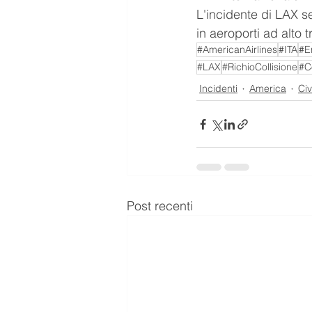
L'incidente di LAX s
in aeroporti ad alto t
#AmericanAirlines
#ITA
#E
#LAX
#RichioCollisione
#Co
Incidenti
America
Civ
Post recenti