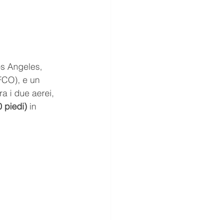
Los Angeles, 
FCO), e un 
a i due aerei, 
0 piedi)
 in 