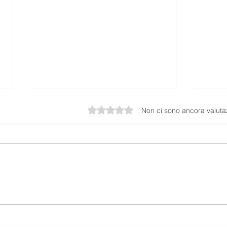
Valutazione 0 stelle su 5.
Non ci sono ancora valuta
Aereo precipita in fase di decollo a
Volote
Londra Southend
atterr
Lione.