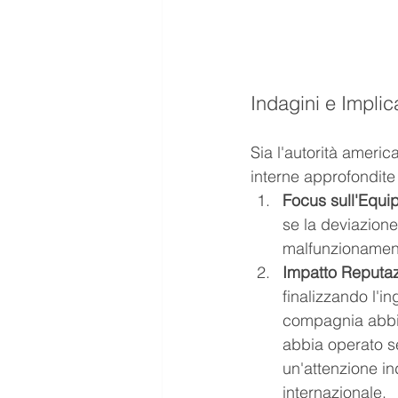
Indagini e Implic
Sia l'autorità americ
interne approfondite
Focus sull'Equi
se la deviazion
malfunzionament
Impatto Reputaz
finalizzando l'i
compagnia abbia
abbia operato sec
un'attenzione in
internazionale.