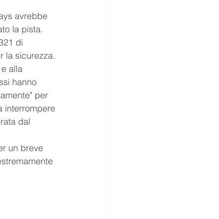
rways avrebbe 
to la pista. 
321 di 
r la sicurezza.
e alla 
ssi hanno 
tamente" per 
a interrompere 
rata dal 
er un breve 
o estremamente 