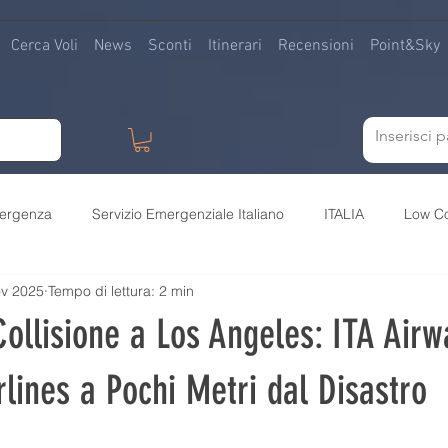
Cerca Voli
News
Sconti
Itinerari
Recensioni
Point&Sky
ergenza
Servizio Emergenziale Italiano
ITALIA
Low C
ov 2025
Tempo di lettura: 2 min
Europa
America
Asia
Oceania
Africa
P
ollisione a Los Angeles: ITA Airw
agnie
Alleanze
Militare
Civile
Recensioni
S
lines a Pochi Metri dal Disastro
lle su 5.