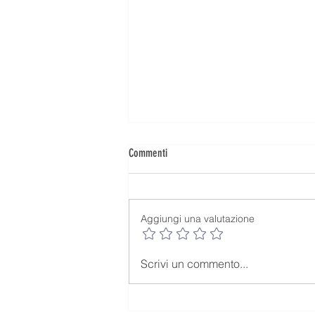
Commenti
Aggiungi una valutazione
L'A300 Cargo di DHL "Graffia" la Pista di
Scrivi un commento...
Heathrow