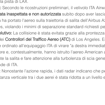
la pista di LAX.
:
 Secondo le ricostruzioni preliminari, il velivolo ITA Ai
rata inaspettata e non autorizzata
 subito dopo aver lascia
a portato l'aereo sulla traiettoria di salita dell'Airbus A
s, violando i minimi di separazione standard richiesti pe
lutivo:
 La collisione è stata evitata grazie alla prontezza 
ei 
Controllori del Traffico Aereo (ATC)
 di Los Angeles. E
ordinato all'equipaggio ITA di virare "a destra immedia
ore e, contestualmente, hanno istruito l'aereo American 
la salita e fare attenzione alla turbolenza di scia gene
nde di ITA.
:
 Nonostante l'azione rapida, i dati radar indicano che p
anza verticale tra i due aerei è stata ridotta a un livell