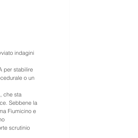
viato indagini 
 per stabilire 
ocedurale o un 
, che sta 
nce. Sebbene la 
ma Fiumicino e 
no 
rte scrutinio 