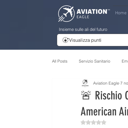
Home
Insieme sulle ali del futuro
Visualizza punti
All Posts
Servizio Sanitario
Em
Aviation Eagle
7 n
Flotte
Premium
Divieti
🚨 Rischio C
Acquisti Aerei
Acquisti Comp
American Air
Valutazione NaN ste