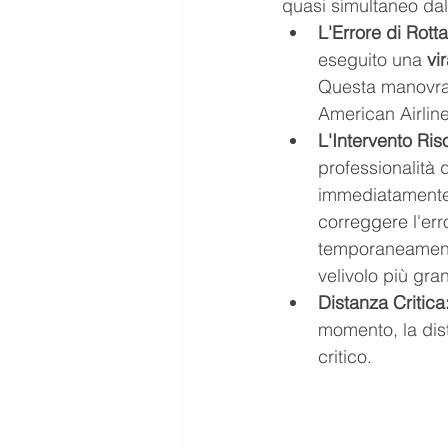
quasi simultaneo dal
L'Errore di Rotta
eseguito una 
vi
Questa manovra h
American Airline
L'Intervento Riso
professionalità d
immediatamente 
correggere l'err
temporaneamente 
velivolo più gra
Distanza Critica
momento, la dist
critico.