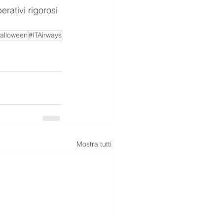
rativi rigorosi 
alloween
#ITAirways
Mostra tutti