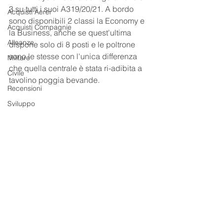
3 su tutti i suoi A319/20/21. A bordo 
Acquisti Aerei
sono disponibili 2 classi la Economy e 
Acquisti Compagnie
la Business, anche se quest'ultima 
Alleanze
dispone solo di 8 posti e le poltrone 
sono le stesse con l'unica differenza 
Militare
che quella centrale è stata ri-adibita a 
Civile
tavolino poggia bevande.
Recensioni
Sviluppo