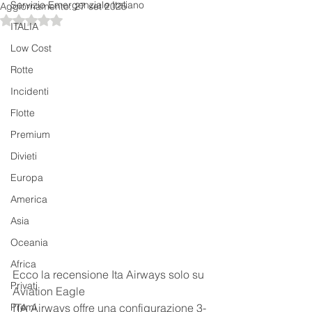
Servizio Emergenziale Italiano
Aggiornamento:
27 set 2025
Valutazione NaN stelle su 5.
ITALIA
Low Cost
Rotte
Incidenti
Flotte
Premium
Divieti
Europa
America
Asia
Oceania
Africa
Ecco la recensione Ita Airways solo su 
Privati
Aviation Eagle
Premi
ITA Airways offre una configurazione 3-