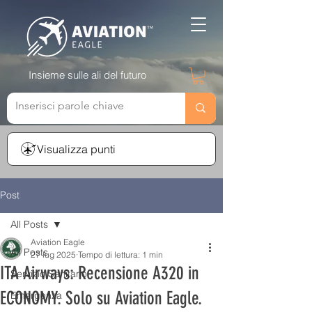
Insieme sulle ali del futuro
Visualizza punti
Post
All Posts
Aviation Eagle
All Posts
27 lug 2025
Tempo di lettura: 1 min
ITA Airways: Recensione A320 in
Servizio Sanitario
ECONOMY. Solo su Aviation Eagle.
Emergenza