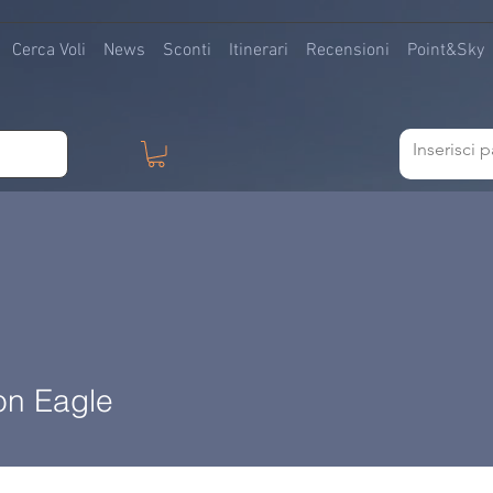
Cerca Voli
News
Sconti
Itinerari
Recensioni
Point&Sky
on Eagle