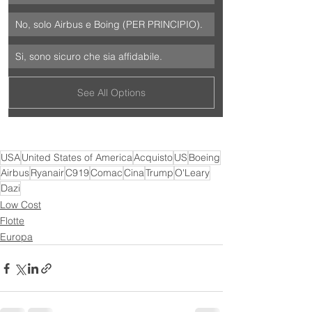
No, solo Airbus e Boing (PER PRINCIPIO).
Si, sono sicuro che sia affidabile.
See All Options
USA
United States of America
Acquisto
US
Boeing
Airbus
Ryanair
C919
Comac
Cina
Trump
O'Leary
Dazi
Low Cost
Flotte
Europa