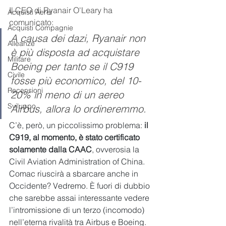
Il CEO di Ryanair O'Leary ha 
Acquisti Aerei
comunicato:
Acquisti Compagnie
A causa dei dazi, Ryanair non 
Alleanze
è più disposta ad acquistare 
Militare
Boeing per tanto se il C919 
Civile
fosse più economico, del 10-
Recensioni
20% in meno di un aereo 
Sviluppo
Airbus, allora lo ordineremmo.
C’è, però, un piccolissimo problema: 
il 
C919, al momento, è stato certificato 
solamente dalla CAAC
, ovverosia la 
Civil Aviation Administration of China. 
Comac riuscirà a sbarcare anche in 
Occidente? Vedremo. È fuori di dubbio 
che sarebbe assai interessante vedere 
l’intromissione di un terzo (incomodo) 
nell’eterna rivalità tra Airbus e Boeing. 