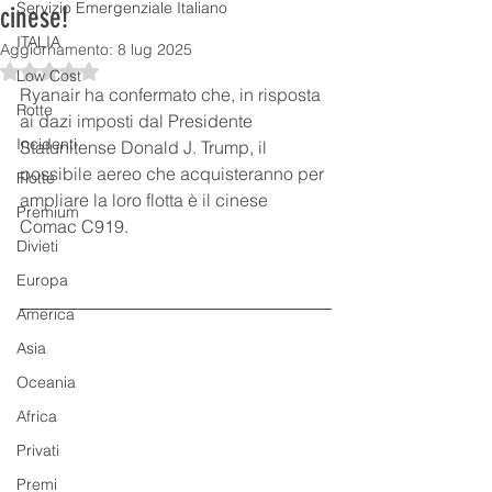
Servizio Emergenziale Italiano
cinese!
ITALIA
Aggiornamento:
8 lug 2025
Valutazione NaN stelle su 5.
Low Cost
Ryanair ha confermato che, in risposta 
Rotte
ai dazi imposti dal Presidente 
Incidenti
Statunitense Donald J. Trump, il 
possibile aereo che acquisteranno per 
Flotte
ampliare la loro flotta è il cinese 
Premium
Comac C919.
Divieti
Europa
America
Asia
Oceania
Africa
Privati
Premi