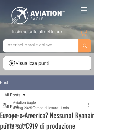
Insieme sulle ali del futuro
Visualizza punti
Post
All Posts
Aviation Eagle
All Posts
6 mag 2025
Tempo di lettura: 1 min
Europa o America? Nessuno! Ryanair
Servizio Sanitario
punta sul C919 di produzione
Emergenza