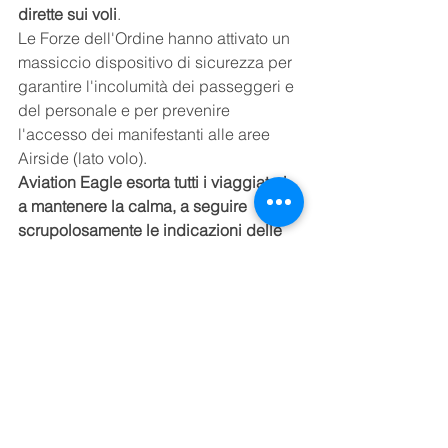
dirette sui voli
.
Le Forze dell'Ordine hanno attivato un 
massiccio dispositivo di sicurezza per 
garantire l'incolumità dei passeggeri e 
del personale e per prevenire 
l'accesso dei manifestanti alle aree 
Airside (lato volo).
Aviation Eagle esorta tutti i viaggiatori 
a mantenere la calma, a seguire 
scrupolosamente le indicazioni delle 
autorità aeroportuali e a informarsi 
costantemente tramite i canali ufficiali 
dell'Aeroporto di Torino (TRN) e della 
propria compagnia aerea.
Torino
Ritardi
Caselle Aeroporto
Scioperi
Cancellazioni
ITALIA
Civile