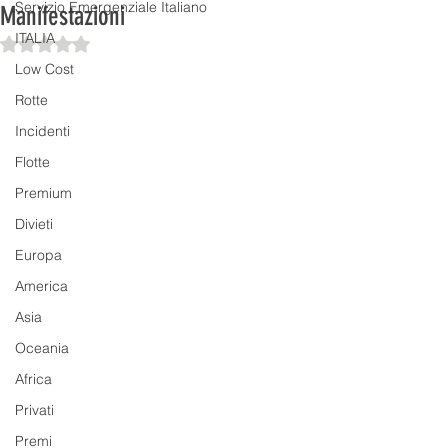
Servizio Emergenziale Italiano
Manifestazioni
ITALIA
Valutazione NaN stelle su 5.
Low Cost
Rotte
Incidenti
Flotte
Premium
Divieti
Europa
America
Asia
Oceania
Africa
Privati
Premi