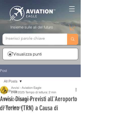
Insieme sulle ali del futuro
Visualizza punti
Post
All Posts
Avvisi - Aviation Eagle
All Posts
2 ott 2025
Tempo di lettura: 2 min
Avvisi: Disagi Previsti all'Aeroporto
Servizio Sanitario
di Torino (TRN) a Causa di
Emergenza