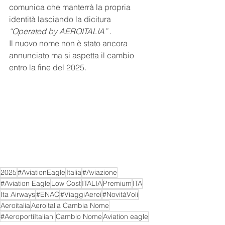
comunica che manterrà la propria 
identità lasciando la dicitura 
“Operated by AEROITALIA” 
.
Il nuovo nome non è stato ancora 
annunciato ma si aspetta il cambio 
entro la fine del 2025.
2025
#AviationEagle
Italia
#Aviazione
#Aviation Eagle
Low Cost
ITALIA
Premium
ITA
Ita Airways
#ENAC
#ViaggiAerei
#NovitàVoli
Aeroitalia
Aeroitalia Cambia Nome
#AeroportiItaliani
Cambio Nome
Aviation eagle