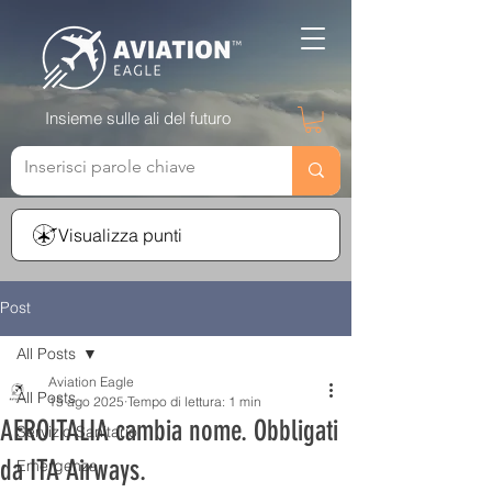
Insieme sulle ali del futuro
Visualizza punti
Post
All Posts
Aviation Eagle
All Posts
15 ago 2025
Tempo di lettura: 1 min
AEROITALIA cambia nome. Obbligati
Servizio Sanitario
da ITA Airways.
Emergenza