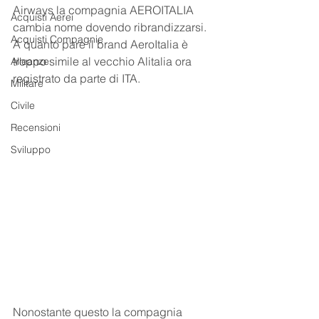
Airways la compagnia AEROITALIA 
Acquisti Aerei
cambia nome dovendo ribrandizzarsi.
Acquisti Compagnie
A quanto pare il brand AeroItalia è 
troppo simile al vecchio Alitalia ora 
Alleanze
registrato da parte di ITA.
Militare
Civile
Recensioni
Sviluppo
Nonostante questo la compagnia 