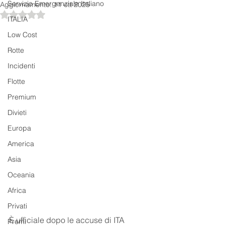
Servizio Emergenziale Italiano
Aggiornamento:
11 ott 2025
Valutazione NaN stelle su 5.
ITALIA
Low Cost
Rotte
Incidenti
Flotte
Premium
Divieti
Europa
America
Asia
Oceania
Africa
Privati
È ufficiale dopo le accuse di ITA 
Premi