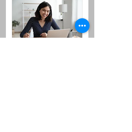
Riunione online 45'
45 minuti
Gratuito
Gratuito
Prenota
Informativa sui Cookie
Informativa Sulla Privacy